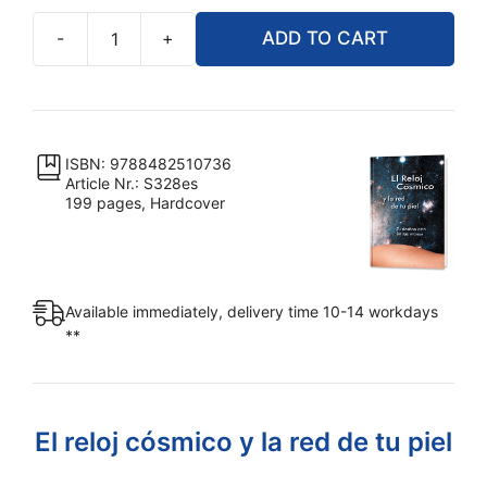
-
+
ADD TO CART
El
Reloj
cósmico
y
la
ISBN: 9788482510736
Article Nr.: S328es
red
199 pages, Hardcover
de
tu
piel
quantity
Available immediately, delivery time 10-14 workdays
**
El reloj cósmico y la red de tu piel