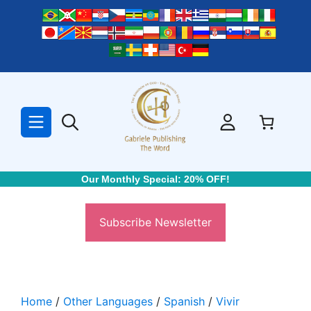
Skip
to
content
Our Monthly Special: 20% OFF!
Subscribe Newsletter
Home
/
Other Languages
/
Spanish
/
Vivir