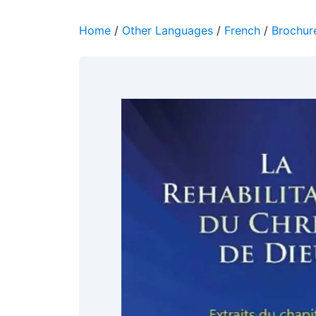
Home
/
Other Languages
/
French
/
Brochure