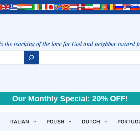
is the teaching of the love for God and neighbor toward 
Our Monthly Special: 20% OFF!
ITALIAN
POLISH
DUTCH
PORTUG