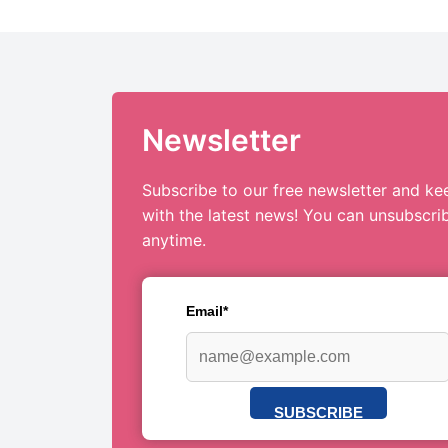
Newsletter
Subscribe to our free newsletter and ke
with the latest news! You can unsubscri
anytime.
Email*
SUBSCRIBE