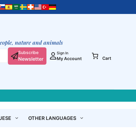
du
Christ
de
Dieu
(brochure
gratuite)
people, nature and animals
quantity
Subscribe
Sign In
Cart
Newsletter
My Account
UESE
OTHER LANGUAGES