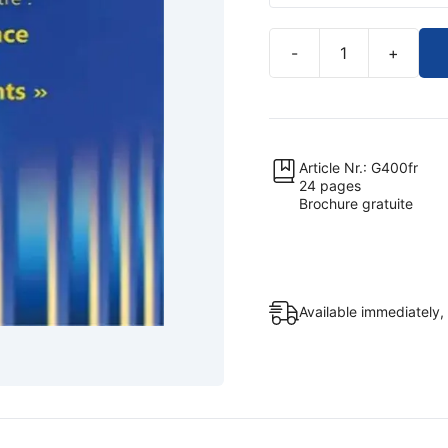
-
+
La
Rehabilitation
du
Christ
de
Article Nr.: G400fr
24 pages
Dieu
Brochure gratuite
(brochure
gratuite)
quantity
Available immediately,