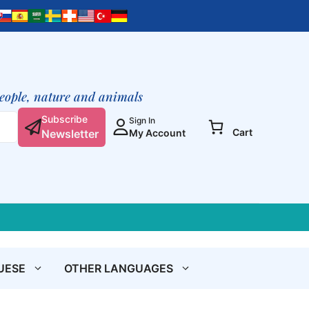
du
Christ
de
Dieu
(brochure
gratuite)
people, nature and animals
quantity
Subscribe
Sign In
Cart
Newsletter
My Account
UESE
OTHER LANGUAGES