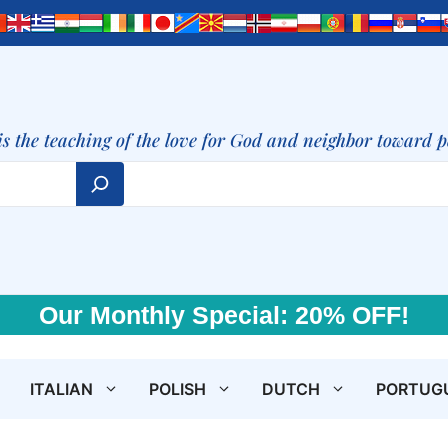
is the teaching of the love for God and neighbor toward 
Our Monthly Special: 20% OFF!
ITALIAN
POLISH
DUTCH
PORTUG