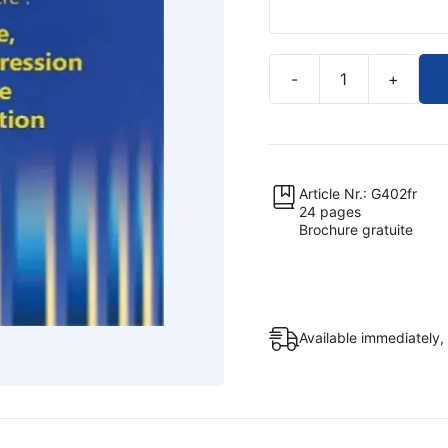
-
+
La
Rehabilitation
du
Christ
de
Article Nr.: G402fr
24 pages
Dieu
Brochure gratuite
(brochure
gratuite)
quantity
Available immediately,