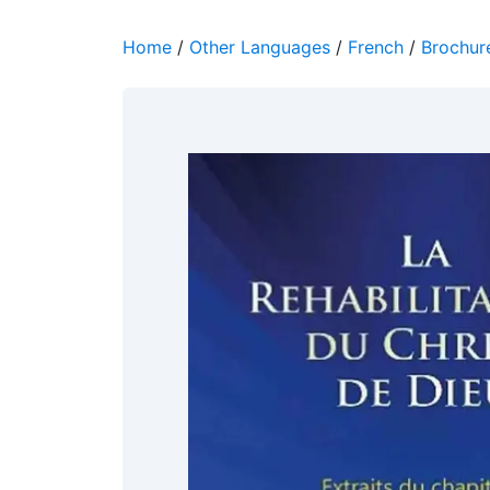
Home
/
Other Languages
/
French
/
Brochure