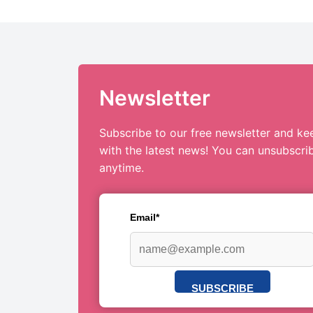
Newsletter
Subscribe to our free newsletter and ke
with the latest news! You can unsubscri
anytime.
Email*
SUBSCRIBE