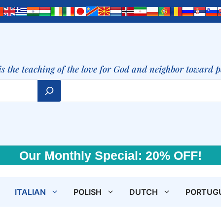
is the teaching of the love for God and neighbor toward 
Our Monthly Special: 20% OFF!
ITALIAN
POLISH
DUTCH
PORTUG