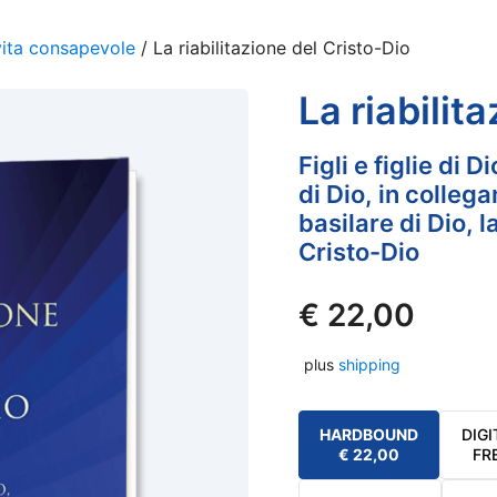
vita consapevole
/ La riabilitazione del Cristo-Dio
La riabilit
Figli e figlie di
di Dio, in colleg
basilare di Dio, l
Cristo-Dio
€
22,00
plus
shipping
HARDBOUND
DIGI
€
22,00
FR