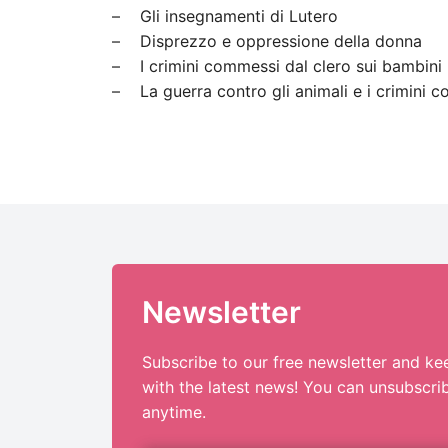
– Gli insegnamenti di Lutero
– Disprezzo e oppressione della donna
– I crimini commessi dal clero sui bambini
– La guerra contro gli animali e i crimini c
Newsletter
Subscribe to our free newsletter and ke
with the latest news! You can unsubscri
anytime.