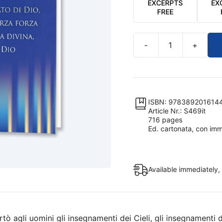
EXCERPTS
EX
FREE
-
+
La
riabilitazione
del
Cristo-
Dio
ISBN: 978389201614
Article Nr.: S469it
quantity
716 pages
Ed. cartonata, con imm
Available immediately, 
tò agli uomini gli insegnamenti dei Cieli, gli insegnamenti d