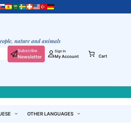
del
Cristo-
Dio
quantity
people, nature and animals
Subscribe
Sign In
Cart
Newsletter
My Account
UESE
OTHER LANGUAGES