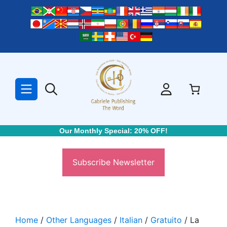
Skip
to
content
Our Monthly Special: 20% OFF!
Subscribe Newsletter
Home
/
Other Languages
/
Italian
/
Gratuito
/ La