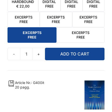
HARDBOUND
DIGITAL
DIGITAL
DIGITAL
€
22,00
FREE
FREE
FREE
EXCERPTS
EXCERPTS
EXCERPTS
FREE
FREE
FREE
EXCERPTS
EXCERPTS
FREE
FREE
-
+
ADD TO CART
La
riabilitazione
-
Estratto
dal
Article Nr.: G400it
20 pagg.
capitolo:
Dipendenza
tramite
i