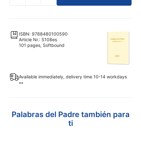
Palabras
del
Padre
también
para
ISBN: 9788480100590
Article Nr.: S108es
ti
101 pages, Softbound
quantity
Available immediately, delivery time 10-14 workdays
**
Palabras del Padre también para
ti
___________________________________