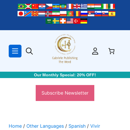
Skip
to
content
Our Monthly Special: 20% OFF!
Subscribe Newsletter
Home
/
Other Languages
/
Spanish
/
Vivir