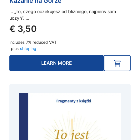
Kazanie na Górze
... „To, czego oczekujesz od bliźniego, najpierw sam
uczyń”. …
€
3,50
Includes 7% reduced VAT
plus
shipping
LEARN MORE