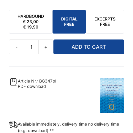
HARDBOUND
DIGITAL
EXCERPTS
€
23,00
ORIGINAL
CURRENT
FREE
FREE
€
19,90
PRICE
PRICE
WAS:
IS:
€ 23,00.
€ 19,90.
-
+
ADD TO CART
PDF
–
Wewnętrzna
Droga
do
Article Nr.: BG347pl
PDF download
kosmicznej
świadomości
[Digital]
quantity
Available immediately, delivery time no delivery time
(e.g. download) **