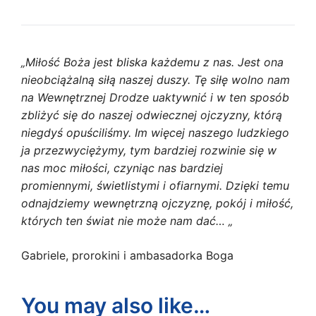
„Miłość Boża jest bliska każdemu z nas. Jest ona
nieobciążalną siłą naszej duszy. Tę siłę wolno nam
na Wewnętrznej Drodze uaktywnić i w ten sposób
zbliżyć się do naszej odwiecznej ojczy­zny, którą
niegdyś opuściliśmy. Im więcej naszego ludzkiego
ja przezwycięży­my, tym bardziej rozwinie się w
nas moc mi­łości, czyniąc nas bardziej
promiennymi, świe­tlistymi i ofiarnymi. Dzięki temu
odnajdziemy wewnętrzną ojczyznę, pokój i miłość,
których ten świat nie może nam dać… „
Gabriele, prorokini i ambasadorka Boga
You may also like…