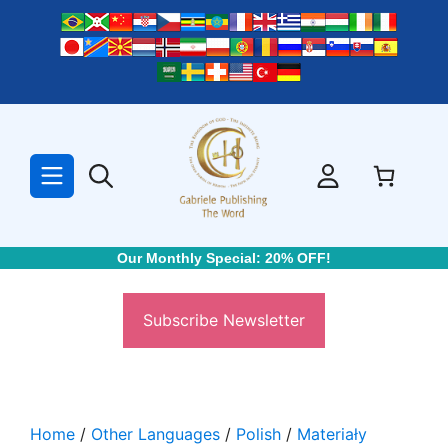
Skip
to
content
Our Monthly Special: 20% OFF!
Subscribe Newsletter
Home
/
Other Languages
/
Polish
/
Materiały