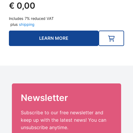
€
0,00
Includes 7% reduced VAT
plus
shipping
LEARN MORE
Newsletter
Subscribe to our free newsletter and
keep up with the latest news! You can
unsubscribe anytime.