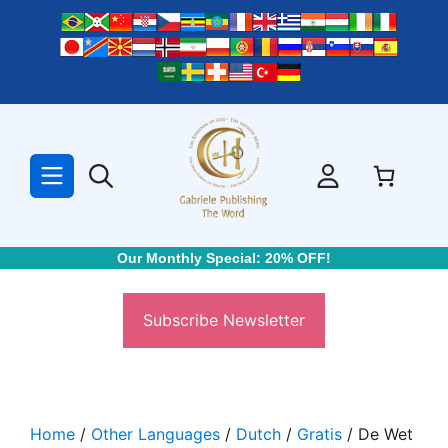
Skip
to
content
Our Monthly Special: 20% OFF!
Subscribe Newsletter
Home
/
Other Languages
/
Dutch
/
Gratis
/ De Wet