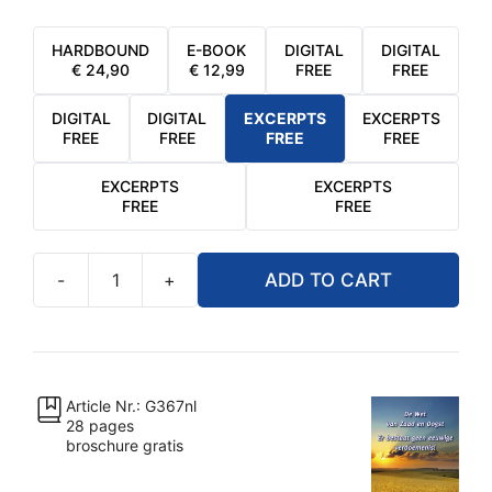
HARDBOUND
E-BOOK
DIGITAL
DIGITAL
€
24,90
€
12,99
FREE
FREE
DIGITAL
DIGITAL
EXCERPTS
EXCERPTS
FREE
FREE
FREE
FREE
EXCERPTS
EXCERPTS
FREE
FREE
-
+
ADD TO CART
De
Wet
van
Zaad
en
Article Nr.: G367nl
28 pages
Oogst
broschure gratis
quantity