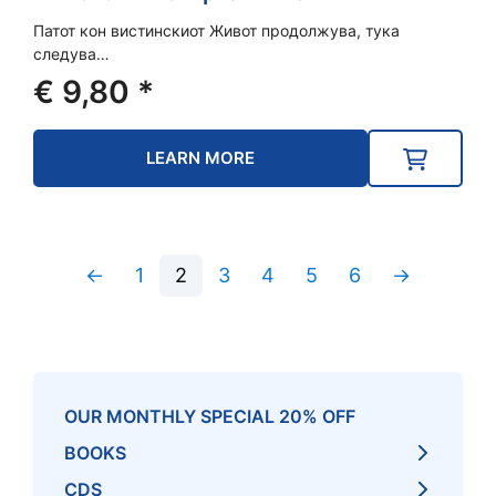
Патот кон вистинскиот Живот продолжува, тука
следува…
€
9,80
*
LEARN MORE
←
1
2
3
4
5
6
→
OUR MONTHLY SPECIAL 20% OFF
BOOKS
CDS