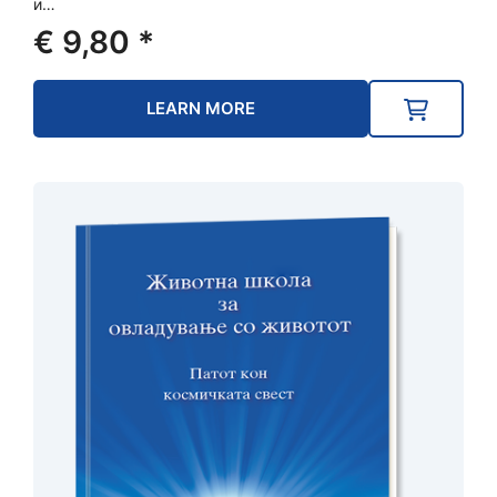
и…
€
9,80
*
LEARN MORE