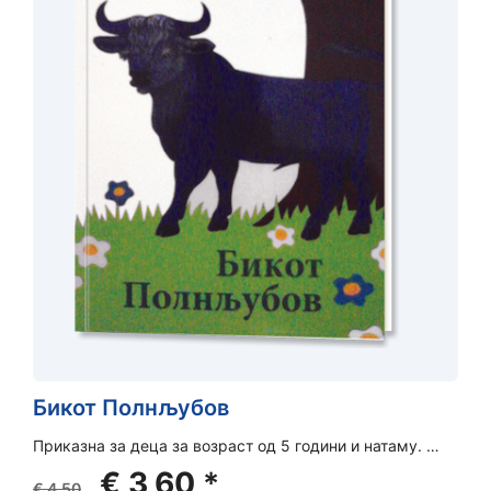
Бикот Полнљубов
Приказна за деца за возраст од 5 години и натаму. …
Original
Current
€
3,60
*
€
4,50