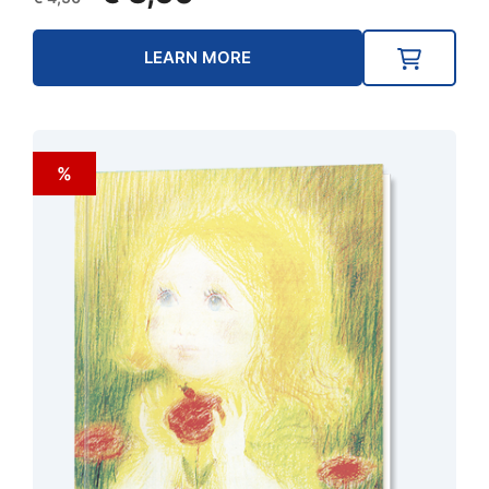
price
price
was:
is:
LEARN MORE
€ 4,50.
€ 3,60.
%