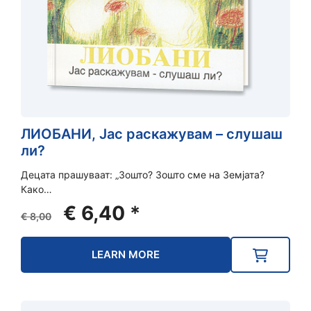
ЛИОБАНИ, Јас раскажувам – слушаш
ли?
Децата прашуваат: „Зошто? Зошто сме на Земјата?
Како…
Original
Current
€
6,40
*
€
8,00
price
price
was:
is:
LEARN MORE
€ 8,00.
€ 6,40.