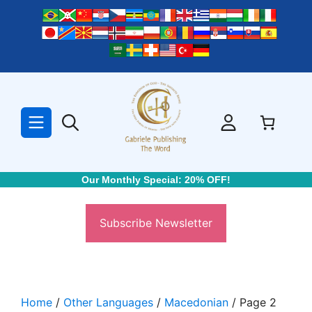
Skip
to
content
Our Monthly Special: 20% OFF!
Subscribe Newsletter
Home
/
Other Languages
/
Macedonian
/ Page 2